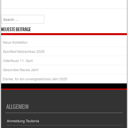
Search
NEUESTE BEITRÄGE
Neue Kollektion
Sportfest Netzschkau 2026
Osterfeuer 11. April
Gesundes Neues Jahr!
Danke, für ein unvergessliches Jahr 2025
ALLGEMEIN
Anmeldung Teutonia