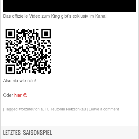
Das offizielle Video zum King gibt’s exklusiv im Kanal:
Also nix wie rein!
Oder
hier 😉
|
Tagged
#forzateutonia
,
FC Teutonia Netzschkau
|
Leave a comment
LETZTES SAISONSPIEL