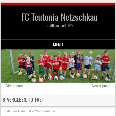
FC Teutonia Netzschkau
Tradition seit 1912
MENU
Skip to content
←
Older posts
Newer posts
→
Post navigation
6 VERGEBEN, 10 FREI
Posted on
1. August 2025
by
Teutone