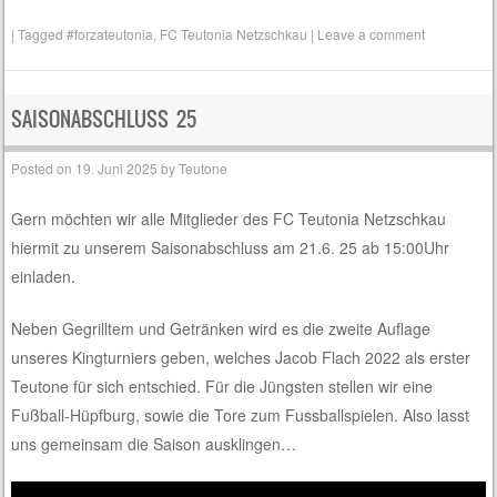
|
Tagged
#forzateutonia
,
FC Teutonia Netzschkau
|
Leave a comment
SAISONABSCHLUSS 25
Posted on
19. Juni 2025
by
Teutone
Gern möchten wir alle Mitglieder des FC Teutonia Netzschkau
hiermit zu unserem Saisonabschluss am 21.6. 25 ab 15:00Uhr
einladen.
Neben Gegrilltem und Getränken wird es die zweite Auflage
unseres Kingturniers geben, welches Jacob Flach 2022 als erster
Teutone für sich entschied. Für die Jüngsten stellen wir eine
Fußball-Hüpfburg, sowie die Tore zum Fussballspielen. Also lasst
uns gemeinsam die Saison ausklingen…