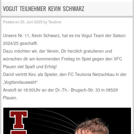
VOGUT TEILNEHMER KEVIN SCHWARZ
Posted on
25. Juni 2025
by
Teutone
Unsere Nr. 11, Kevin Schwarz, hat es ins Vogut Team der Saison
2024/25 geschafft.
Dazu möchten wir, der Verein, Dir herzlich gratulieren und
wünschen dir am kommenden Freitag im Spiel gegen den VFC
Plauen viel Spaß und Erfolg!
Damit vertritt Kev, als Spieler, den FC Teutonia Netzschkau in der
„Vogtlandauswahl“
Anstoß ist 18:00Uhr an der Dr.-Th.- Brugsch-Str. 33 in 08529
Plauen.