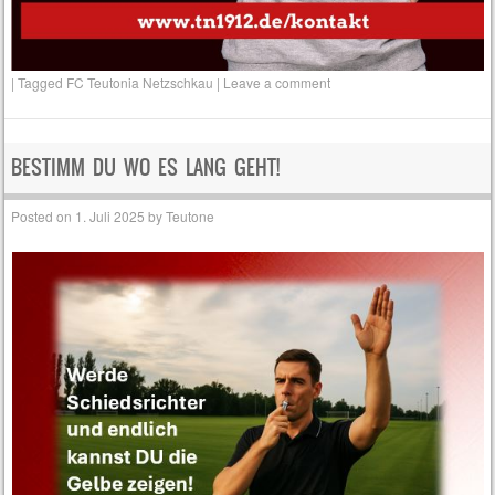
|
Tagged
FC Teutonia Netzschkau
|
Leave a comment
BESTIMM DU WO ES LANG GEHT!
Posted on
1. Juli 2025
by
Teutone