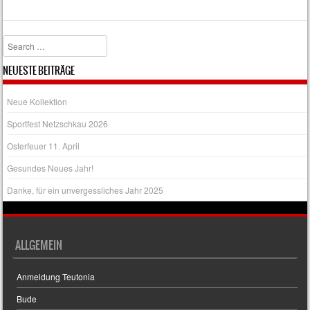
Search
NEUESTE BEITRÄGE
Neue Kollektion
Sportfest Netzschkau 2026
Osterfeuer 11. April
Gesundes Neues Jahr!
Danke, für ein unvergessliches Jahr 2025
ALLGEMEIN
Anmeldung Teutonia
Bude