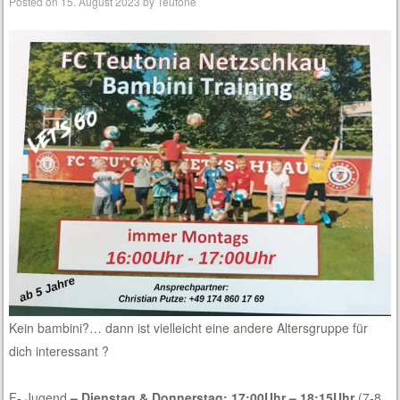
Posted on
15. August 2023
by
Teutone
Kein bambini?… dann ist vielleicht eine andere Altersgruppe für
dich interessant ?
F- Jugend
– Dienstag & Donnerstag: 17:00Uhr – 18:15Uhr
(7-8