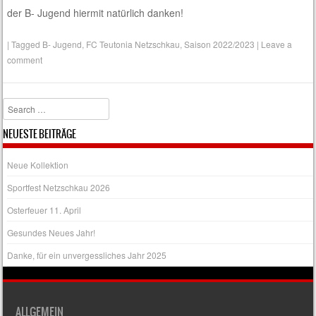
der B- Jugend hiermit natürlich danken!
|
Tagged
B- Jugend
,
FC Teutonia Netzschkau
,
Saison 2022/2023
|
Leave a
comment
Search
NEUESTE BEITRÄGE
Neue Kollektion
Sportfest Netzschkau 2026
Osterfeuer 11. April
Gesundes Neues Jahr!
Danke, für ein unvergessliches Jahr 2025
ALLGEMEIN