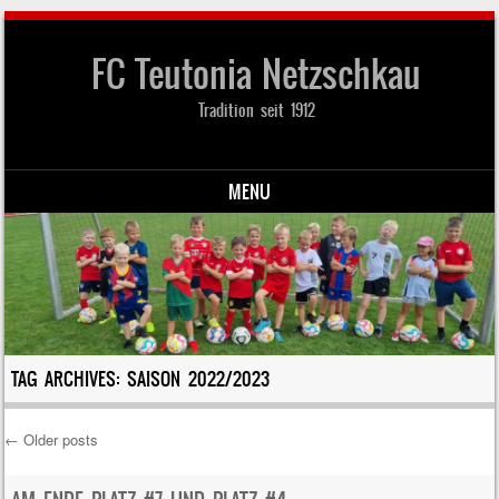
FC Teutonia Netzschkau
Tradition seit 1912
MENU
Skip to content
TAG ARCHIVES:
SAISON 2022/2023
←
Older posts
Post navigation