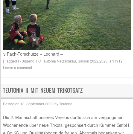
9 Fach-Torschütze – Leonard –
|
Tagged
F- Jugend
,
FC Teutonia Netzschkau
,
Saison 2022/2023
,
TN1912
|
Leave a comment
TEUTONIA II MIT NEUEM TRIKOTSATZ
Posted on
13. September 2022
by
Teutone
Die 2. Mannschaft unseres Vereins durfte sich am vergangenen
Wochenende über neue Trikots, gesponsert durch Kummer GmbH
& Co.KG und Qualitätsböden.de freuen. Abermals bedanken wir