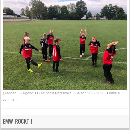
|
Tagged
F- Jugend
,
FC Teutonia Netzschkau
,
Saison 2022/2023
|
Leave a
comment
EMW ROCKT !