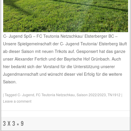
C- Jugend SpG – FC Teutonia Netzschkau/ Elsterberger BC –
Unsere Spielgemeinschaft der C- Jugend Teutonia/ Elsterberg läuft
ab dieser Saison mit neuen Trikots auf. Gesponsert hat das ganze
unser Alexander Fertich und der Bayrische Hof Grünbach. Auch
hier bedankt sich der Vorstand für die Unterstützung unserer
Jugendmannschaft und wünscht dieser viel Erfolg für die weitere
Saison.
|
Tagged
C- Jugend
,
FC Teutonia Netzschkau
,
Saison 2022/2023
,
TN1912
|
Leave a comment
3 X 3 = 9