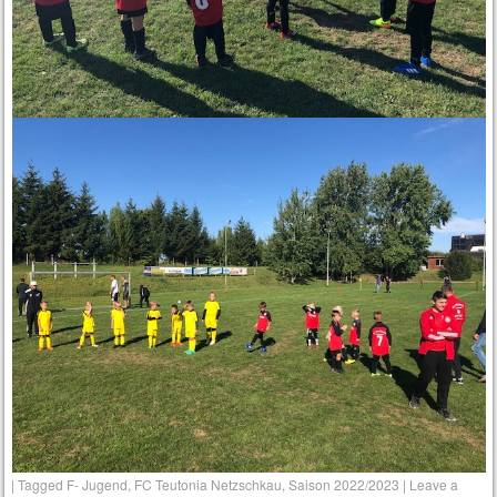
|
Tagged
F- Jugend
,
FC Teutonia Netzschkau
,
Saison 2022/2023
|
Leave a