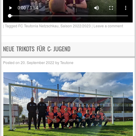
|
Tagged
FC Teutonia Netzschkau
,
Saison 2022/2023
|
Leave a comment
NEUE TRIKOTS FÜR C- JUGEND
Posted on
20. September 2022
by
Teutone