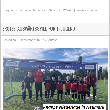
|
Tagged
FC Teutonia Netzschkau
,
Saison 2022/2023
|
Leave a comment
ERSTES AUSWÄRTSSPIEL FÜR F- JUGEND
Posted on
5. September 2022
by
Teutone