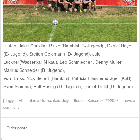
Hinten Links: Christian Putze (Bambini, F- Jugend) , Daniel Heyer
(E- Jugend), Steffen Goldmann (D- Jugend), Jule
Luckner(Wasserball N`kau), Leo Schmiechen, Denny Müller,
Markus Schneider (B- Jugend),
Vorn Links: Nick Seifert (Bambini), Patricia Fläschendräger (KSB),
Sven Slomma, Ralf Rossig (D- Jugend), Daniel Treibl (D- Jugend)
|
Tagged
FC Teutonia Netzschkau
,
Jugendtrainer
,
Saison 2022/2023
|
Leave a
comment
←
Older posts
Post navigation