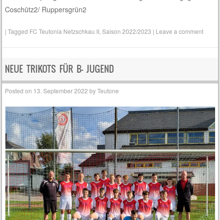
Coschütz2/ Ruppersgrün2
|
Tagged
FC Teutonia Netzschkau II
,
Saison 2022/2023
|
Leave a comment
NEUE TRIKOTS FÜR B- JUGEND
Posted on
13. September 2022
by
Teutone