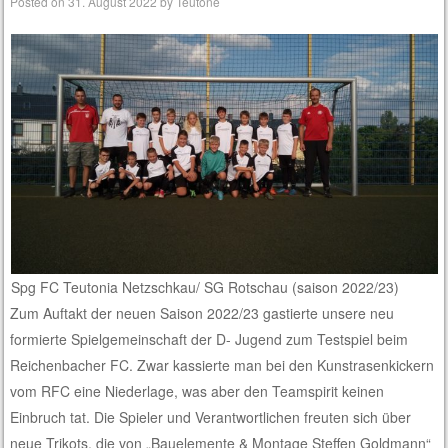
Posted on
31. August 2022
by
Teutone
Spg FC Teutonia Netzschkau/ SG Rotschau (saison 2022/23)
Zum Auftakt der neuen Saison 2022/23 gastierte unsere neu
formierte Spielgemeinschaft der D- Jugend zum Testspiel beim
Reichenbacher FC. Zwar kassierte man bei den Kunstrasenkickern
vom RFC eine Niederlage, was aber den Teamspirit keinen
Einbruch tat. Die Spieler und Verantwortlichen freuten sich über
neue Trikots, die von „Bauelemente & Montage Steffen Goldmann“